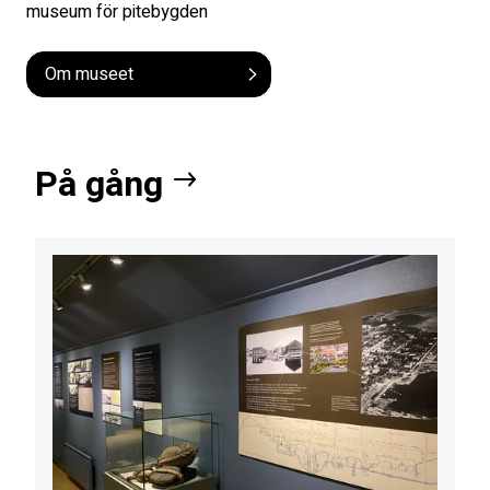
museum för pitebygden
Om museet
På gång