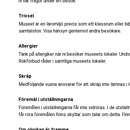
ni har frågor under ert besök.
Trivsel
Museet är en läromiljö precis som ett klassrum eller bibl
samtalston. Visa hänsyn gentemot andra besökare.
Allergier
Tänk på allergiker när ni besöker museets lokaler. Undvi
Rökförbud råder i samtliga museets lokaler.
Skräp
Medföljande vuxna ansvarar för att skräp inte lämnas i l
Föremål i utställningarna
Föremålen i utställningarna får inte vidröras. I de utstä
får röra föremålen finns skyltar som talar om detta. Finn
Om olyckan är framme