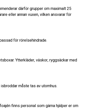
kommenderar därför grupper om maximalt 25
ärare eller annan vuxen, vilken ansvarar för
passad för rörelsehindrade.
tsboxar. Ytterkläder, väskor, ryggsäckar med
h isbroddar måste tas av utomhus.
l foajén finns personal som gärna hjälper er om