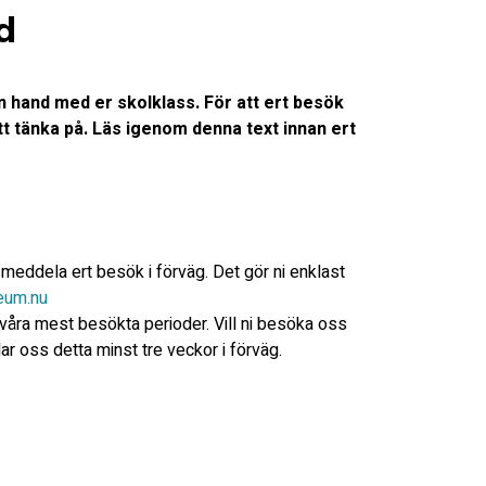
d
 hand med er skolklass. För att ert besök
tt tänka på. Läs igenom denna text innan ert
 meddela ert besök i förväg. Det gör ni enklast
eum.nu
åra mest besökta perioder. Vill ni besöka oss
 oss detta minst tre veckor i förväg.