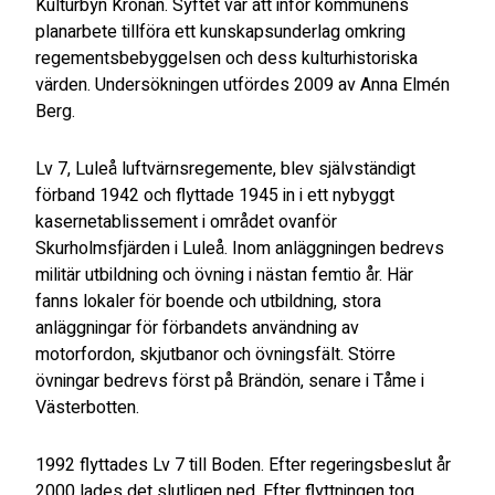
Kulturbyn Kronan. Syftet var att inför kommunens
planarbete tillföra ett kunskapsunderlag omkring
regementsbebyggelsen och dess kulturhistoriska
värden. Undersökningen utfördes 2009 av Anna Elmén
Berg.
Lv 7, Luleå luftvärnsregemente, blev självständigt
förband 1942 och flyttade 1945 in i ett nybyggt
kasernetablissement i området ovanför
Skurholmsfjärden i Luleå. Inom anläggningen bedrevs
militär utbildning och övning i nästan femtio år. Här
fanns lokaler för boende och utbildning, stora
anläggningar för förbandets användning av
motorfordon, skjutbanor och övningsfält. Större
övningar bedrevs först på Brändön, senare i Tåme i
Västerbotten.
1992 flyttades Lv 7 till Boden. Efter regeringsbeslut år
2000 lades det slutligen ned. Efter flyttningen tog