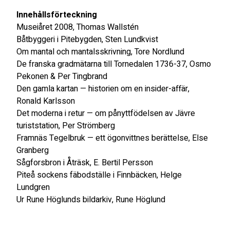
Innehållsförteckning
Museiåret 2008, Thomas Wallstén
Båtbyggeri i Pitebygden, Sten Lundkvist
Om mantal och mantalsskrivning, Tore Nordlund
De franska gradmätarna till Tornedalen 1736-37, Osmo
Pekonen & Per Tingbrand
Den gamla kartan — historien om en insider-affär,
Ronald Karlsson
Det moderna i retur — om pånyttfödelsen av Jävre
turiststation, Per Strömberg
Framnäs Tegelbruk — ett ögonvittnes berättelse, Else
Granberg
Sågforsbron i Åträsk, E. Bertil Persson
Piteå sockens fäbodställe i Finnbäcken, Helge
Lundgren
Ur Rune Höglunds bildarkiv, Rune Höglund