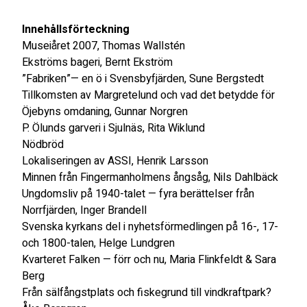
Innehållsförteckning
Museiåret 2007, Thomas Wallstén
Ekströms bageri, Bernt Ekström
”Fabriken”— en ö i Svensbyfjärden, Sune Bergstedt
Tillkomsten av Margretelund och vad det betydde för
Öjebyns omdaning, Gunnar Norgren
P. Ölunds garveri i Sjulnäs, Rita Wiklund
Nödbröd
Lokaliseringen av ASSI, Henrik Larsson
Minnen från Fingermanholmens ångsåg, Nils Dahlbäck
Ungdomsliv på 1940-talet — fyra berättelser från
Norrfjärden, Inger Brandell
Svenska kyrkans del i nyhetsförmedlingen på 16-, 17-
och 1800-talen, Helge Lundgren
Kvarteret Falken — förr och nu, Maria Flinkfeldt & Sara
Berg
Från sälfångstplats och fiskegrund till vindkraftpark?